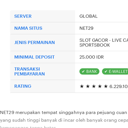
SERVER
GLOBAL
NAMA SITUS
NET29
SLOT GACOR - LIVE C
JENIS PERMAINAN
SPORTSBOOK
MINIMAL DEPOSIT
25.000 IDR
TRANSAKSI
✔ BANK
✔ E-WALLET
PEMBAYARAN
RATING
★ ★ ★ ★ ★ 6.229.10
NET29 merupakan tempat singgahnya para pejuang cuan d
yang sudah tinggi banyak di incar oleh banyak orang cep
kemenangan tanpa batas